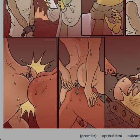
(premier)
«précédent
suivan