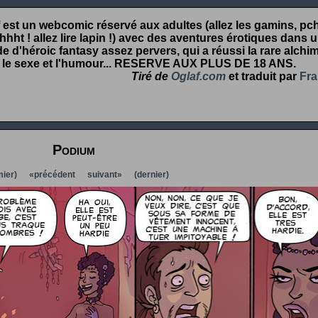
 est un webcomic réservé aux adultes (allez les gamins, pcht
hht ! allez lire lapin !) avec des aventures érotiques dans 
 d'héroic fantasy assez pervers, qui a réussi la rare alchim
 le sexe et l'humour...
RESERVE AUX PLUS DE 18 ANS
.
Tiré de
Oglaf.com
et traduit par
Fra
Podium
ier)
«précédent
suivant»
(dernier)