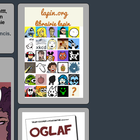
tt,
un
ie
ncis
.