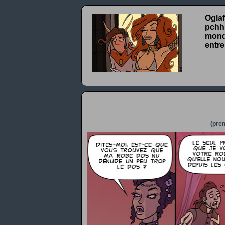
Oglaf
pchhh
monde
entre
(prem