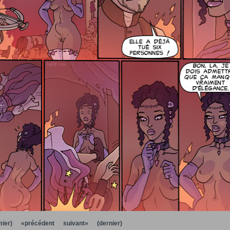
ier)
«précédent
suivant»
(dernier)