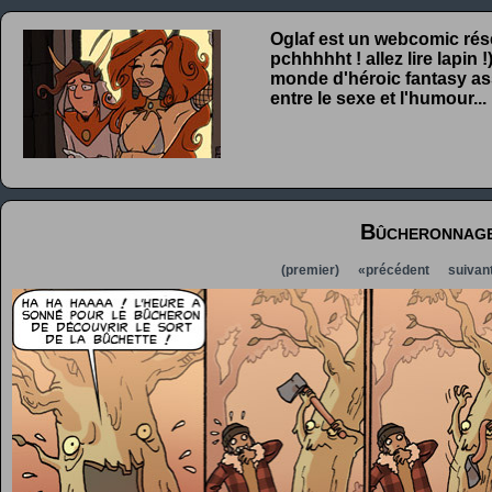
Oglaf est un webcomic rése
pchhhhht ! allez lire lapin
monde d'héroic fantasy ass
entre le sexe et l'humour...
Bûcheronnag
(premier)
«précédent
suivan