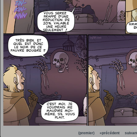
(premier)
«précédent
suivan