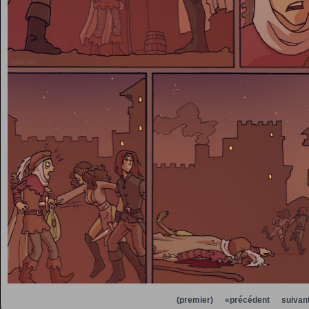
(premier)
«précédent
suivan