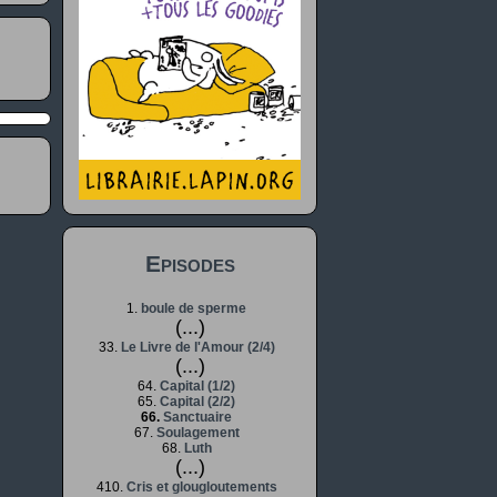
Episodes
1.
boule de sperme
(...)
33.
Le Livre de l'Amour (2/4)
(...)
64.
Capital (1/2)
65.
Capital (2/2)
66.
Sanctuaire
67.
Soulagement
68.
Luth
(...)
410.
Cris et glougloutements