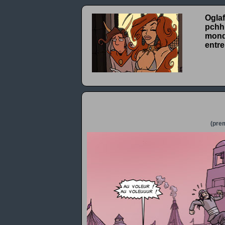
Oglaf
pchhh
monde
entre
(prem