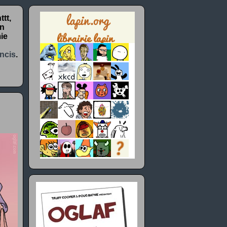
tt,
un
ie
ncis
.