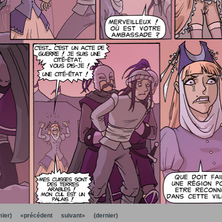
ier)
«précédent
suivant»
(dernier)