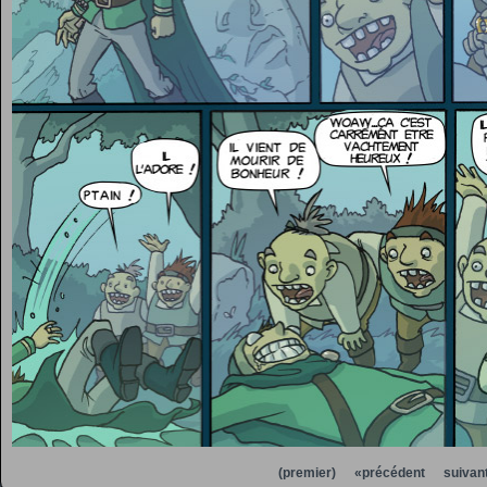
(premier)
«précédent
suivan