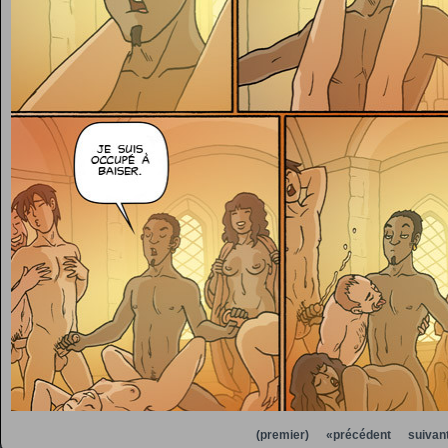
(premier)
«précédent
suivan