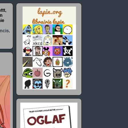
tt,
un
ie
ncis
.