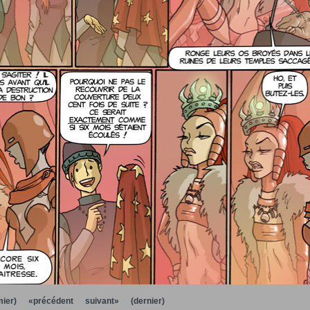
ier)
«précédent
suivant»
(dernier)