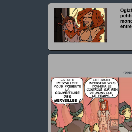
Oglaf
pchhh
monde
entre
(prem