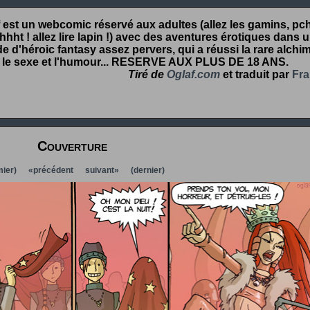
 est un webcomic réservé aux adultes (allez les gamins, pcht
hht ! allez lire lapin !) avec des aventures érotiques dans 
 d'héroic fantasy assez pervers, qui a réussi la rare alchim
 le sexe et l'humour...
RESERVE AUX PLUS DE 18 ANS
.
Tiré de
Oglaf.com
et traduit par
Fra
Couverture
ier)
«précédent
suivant»
(dernier)