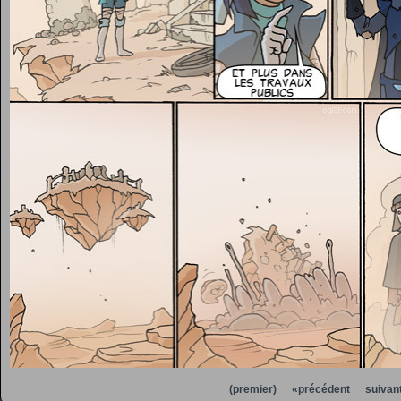
(premier)
«précédent
suivan