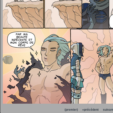
(premier)
«précédent
suivan