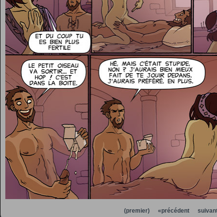
(premier)
«précédent
suivan