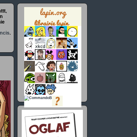
tt,
un
ie
ncis
.