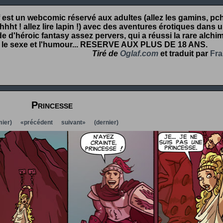
 est un webcomic réservé aux adultes (allez les gamins, pcht
hht ! allez lire lapin !) avec des aventures érotiques dans 
 d'héroic fantasy assez pervers, qui a réussi la rare alchim
 le sexe et l'humour...
RESERVE AUX PLUS DE 18 ANS
.
Tiré de
Oglaf.com
et traduit par
Fra
Princesse
ier)
«précédent
suivant»
(dernier)