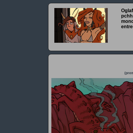
Oglaf
pchhh
monde
entre
(prem