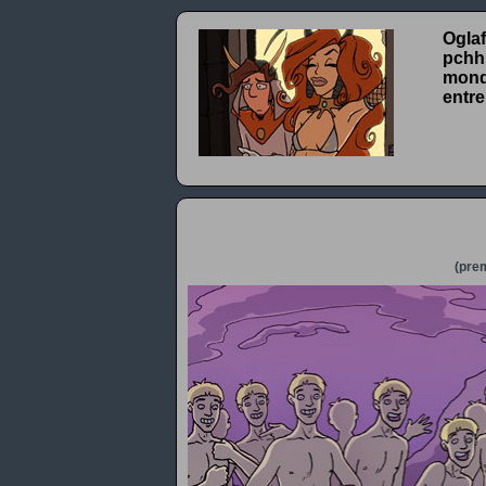
Oglaf
pchhh
monde
entre
(prem