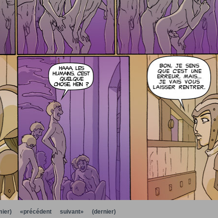
ier)
«précédent
suivant»
(dernier)