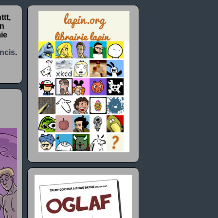
tt,
un
ie
ncis
.