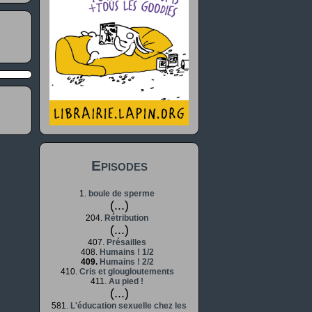
Episodes
1.
boule de sperme
(...)
204.
Rétribution
(...)
407.
Présailles
408.
Humains ! 1/2
409.
Humains ! 2/2
410.
Cris et glougloutements
411.
Au pied !
(...)
581.
L'éducation sexuelle chez les