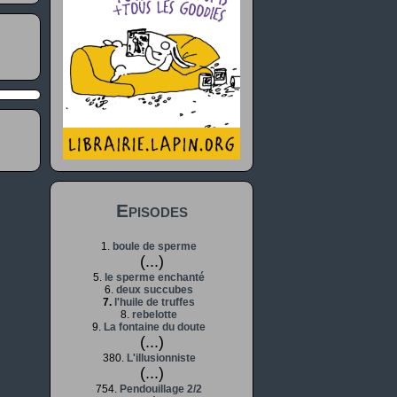
Episodes
1.
boule de sperme
(...)
5.
le sperme enchanté
6.
deux succubes
7.
l'huile de truffes
8.
rebelotte
9.
La fontaine du doute
(...)
380.
L'illusionniste
(...)
754.
Pendouillage 2/2