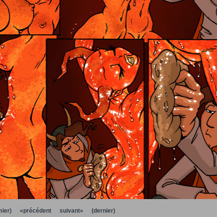
ier)
«précédent
suivant»
(dernier)