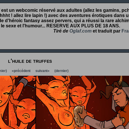
 est un webcomic réservé aux adultes (allez les gamins, pcht
hht ! allez lire lapin !) avec des aventures érotiques dans 
 d'héroic fantasy assez pervers, qui a réussi la rare alchim
 le sexe et l'humour...
RESERVE AUX PLUS DE 18 ANS
.
Tiré de
Oglaf.com
et traduit par
Fra
l'huile de truffes
ier)
«précédent
suivant»
(dernier)