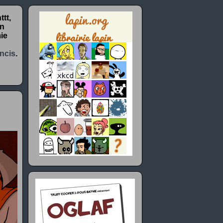
tt,
un
ie
ncis
.