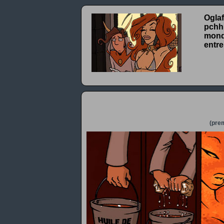
Oglaf
pchhh
monde
entre
(prem