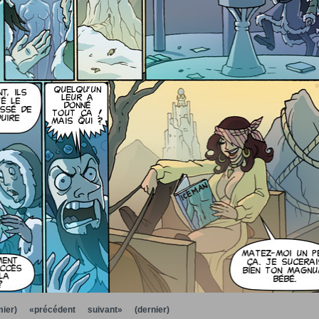
ier)
«précédent
suivant»
(dernier)