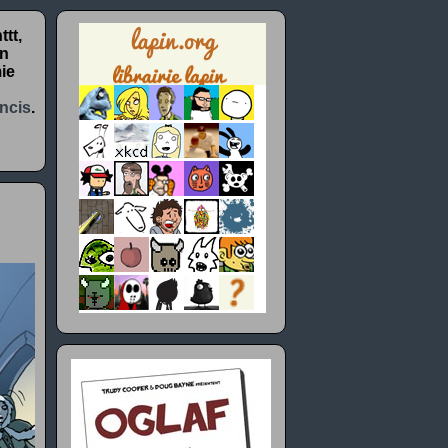
tt,
un
ie
ncis
.