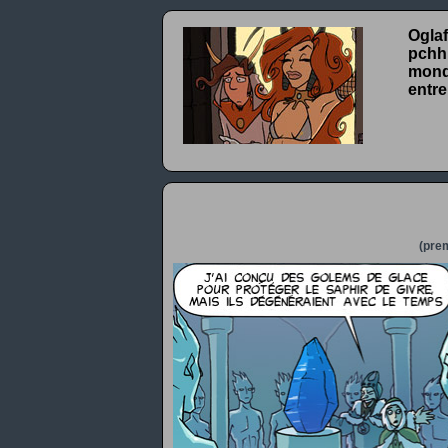
Oglaf
pchhh
monde
entre
(prem