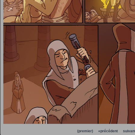
(premier)
«précédent
suivan