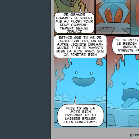
(prem