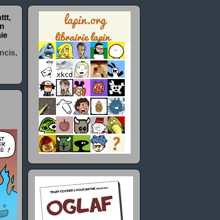
tt,
un
ie
ncis
.