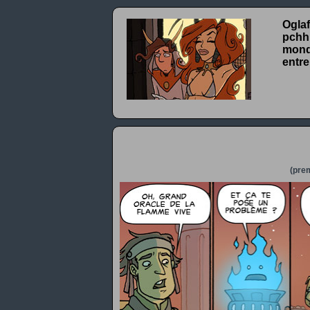
Oglaf
pchhh
monde
entre
(prem