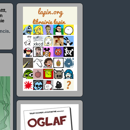
tt,
un
ie
ncis
.