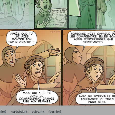
ier)
«précédent
suivant»
(dernier)