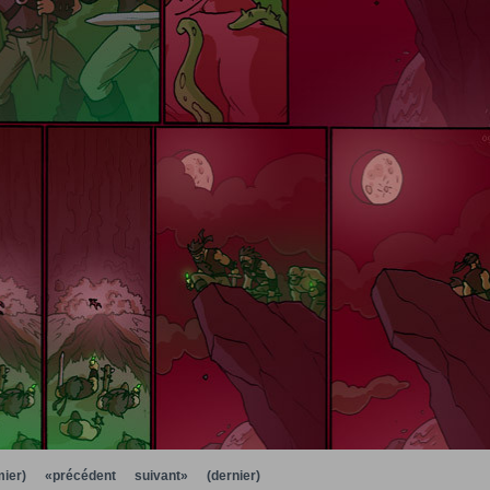
ier)
«précédent
suivant»
(dernier)