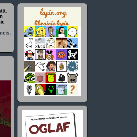
tt,
un
ie
ncis
.