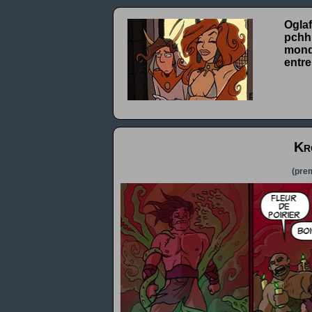
Oglaf
pchhh
monde
entre
Kr
(prem