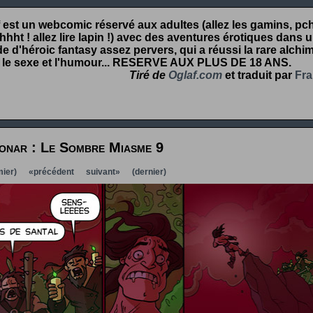
 est un webcomic réservé aux adultes (allez les gamins, pcht
hht ! allez lire lapin !) avec des aventures érotiques dans 
 d'héroic fantasy assez pervers, qui a réussi la rare alchim
 le sexe et l'humour...
RESERVE AUX PLUS DE 18 ANS
.
Tiré de
Oglaf.com
et traduit par
Fra
onar : Le Sombre Miasme 9
ier)
«précédent
suivant»
(dernier)