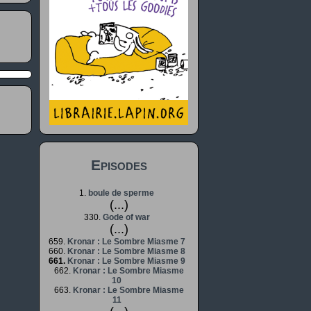
Episodes
1.
boule de sperme
(...)
330.
Gode of war
(...)
659.
Kronar : Le Sombre Miasme 7
660.
Kronar : Le Sombre Miasme 8
661.
Kronar : Le Sombre Miasme 9
662.
Kronar : Le Sombre Miasme
10
663.
Kronar : Le Sombre Miasme
11