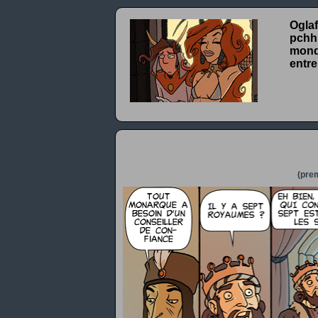
Oglaf
pchhh
monde
entre
(prem