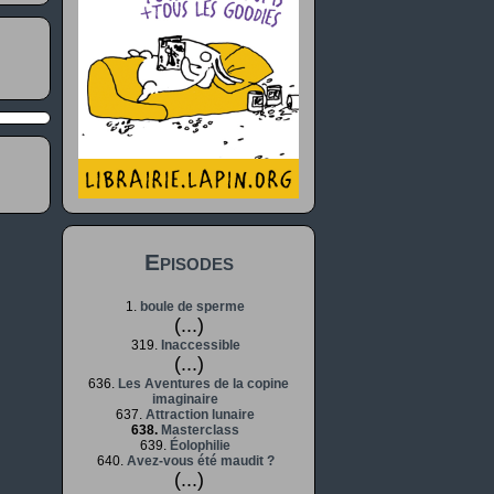
Episodes
1.
boule de sperme
(...)
319.
Inaccessible
(...)
636.
Les Aventures de la copine
imaginaire
637.
Attraction lunaire
638.
Masterclass
639.
Éolophilie
640.
Avez-vous été maudit ?
(...)