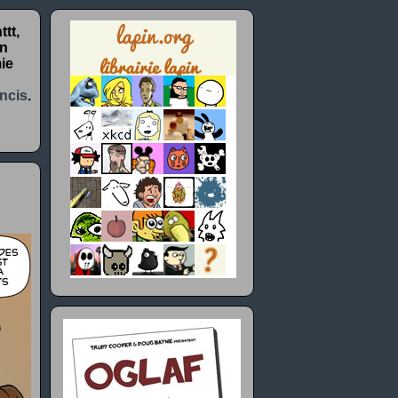
tt,
un
ie
ncis
.