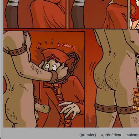
(premier)
«précédent
suivan