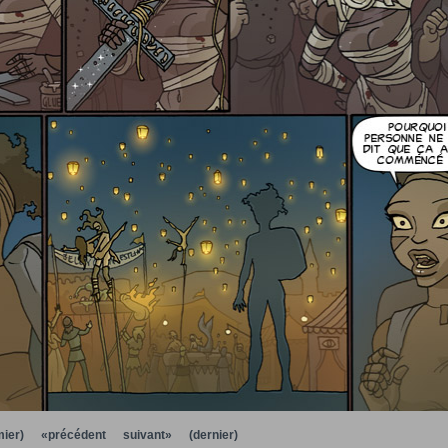
ier)
«précédent
suivant»
(dernier)