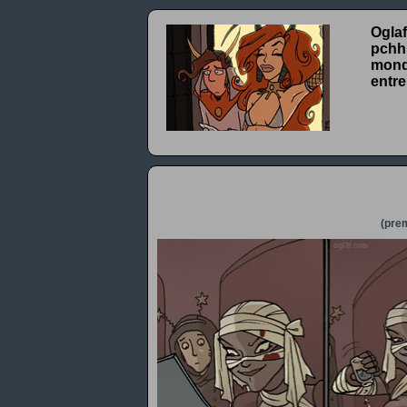
Oglaf
pchhh
monde
entre
(prem