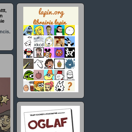
tt,
un
ie
ncis
.