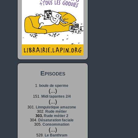
Episodes
1.
boule de sperme
(...)
151.
Midi tapantes 2/4
(...)
301.
Linnguistique amazone
302.
Rude métier
303.
Rude métier 2
304.
Désaturation faciale
305.
Consommation
(...)
528.
Le Banthram