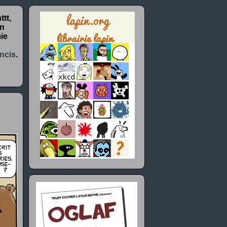
tt,
un
ie
ncis
.