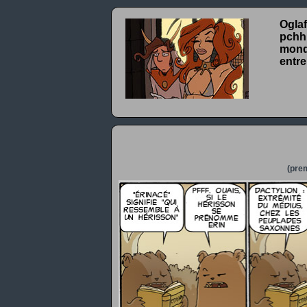
Oglaf
pchhh
monde
entre
(prem