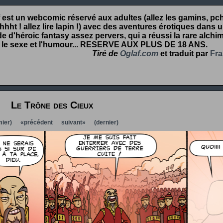
 est un webcomic réservé aux adultes (allez les gamins, pcht
hht ! allez lire lapin !) avec des aventures érotiques dans 
 d'héroic fantasy assez pervers, qui a réussi la rare alchim
 le sexe et l'humour...
RESERVE AUX PLUS DE 18 ANS
.
Tiré de
Oglaf.com
et traduit par
Fra
Le Trône des Cieux
ier)
«précédent
suivant»
(dernier)