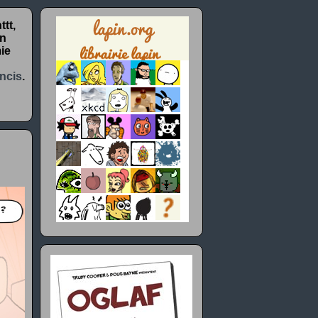
tt,
un
ie
ncis
.