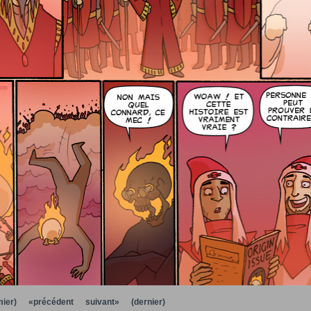
ier)
«précédent
suivant»
(dernier)