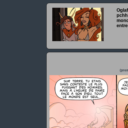
Oglaf
pchhh
monde
entre
(prem