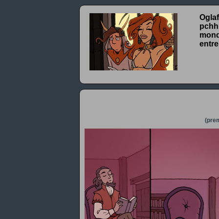
Oglaf
pchhh
monde
entre
(prem