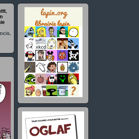
tt,
un
ie
ncis
.