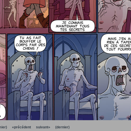
ier)
«précédent
suivant»
(dernier)