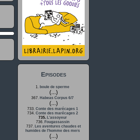
Episodes
1.
boule de sperme
(...)
367.
Habeas Corpus 6/7
(...)
733.
Conte des marécages 1
734.
Conte des marécages 2
735.
L'assoyeur
736.
Fougassassin
737.
Les aventures chaudes et
humides de l'homme des mers
(...)