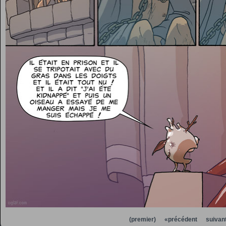
(premier)
«précédent
suivan