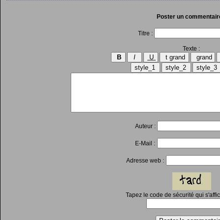
Poster un commentair
Titre :
Texte :
Auteur :
E-Mail :
Adresse web :
Tapez le code de sécurité qui s'affi