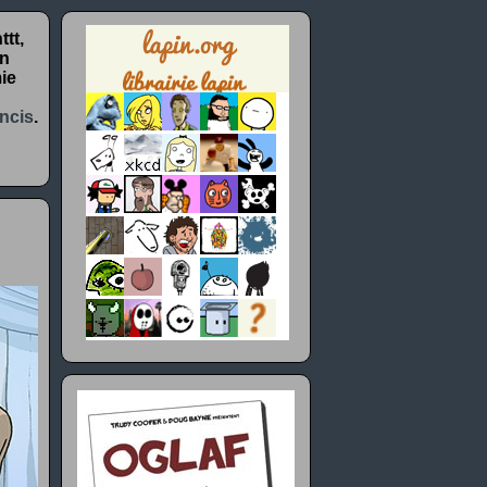
tt,
un
ie
ncis
.