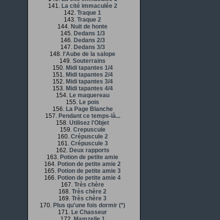
141.
La cité immaculée 2
142.
Traque 1
143.
Traque 2
144.
Nuit de honte
145.
Dedans 1/3
146.
Dedans 2/3
147.
Dedans 3/3
148.
l'Aube de la salope
149.
Souterrains
150.
Midi tapantes 1/4
151.
Midi tapantes 2/4
152.
Midi tapantes 3/4
153.
Midi tapantes 4/4
154.
Le maquereau
155.
Le pois
156.
La Page Blanche
157.
Pendant ce temps-là...
158.
Utilisez l'Objet
159.
Crepuscule
160.
Crépuscule 2
161.
Crépuscule 3
162.
Deux rapports
163.
Potion de petite amie
164.
Potion de petite amie 2
165.
Potion de petite amie 3
166.
Potion de petite amie 4
167.
Très chère
168.
Très chère 2
169.
Très chère 3
170.
Plus qu'une fois dormir (*)
171.
Le Chasseur
172.
Mamzelle 1