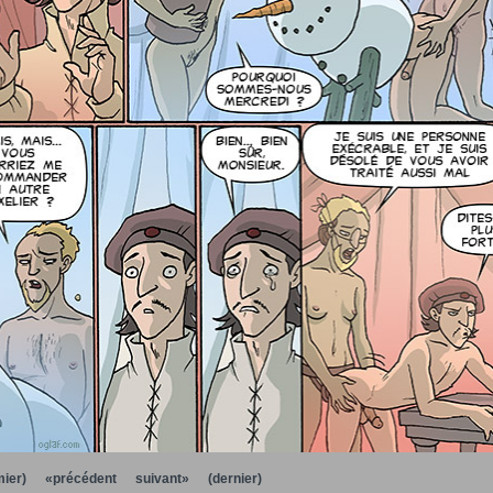
ier)
«précédent
suivant»
(dernier)