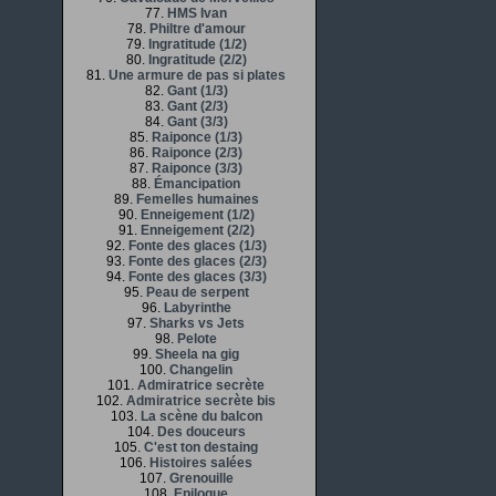
77.
HMS Ivan
78.
Philtre d'amour
79.
Ingratitude (1/2)
80.
Ingratitude (2/2)
81.
Une armure de pas si plates
82.
Gant (1/3)
83.
Gant (2/3)
84.
Gant (3/3)
85.
Raiponce (1/3)
86.
Raiponce (2/3)
87.
Raiponce (3/3)
88.
Émancipation
89.
Femelles humaines
90.
Enneigement (1/2)
91.
Enneigement (2/2)
92.
Fonte des glaces (1/3)
93.
Fonte des glaces (2/3)
94.
Fonte des glaces (3/3)
95.
Peau de serpent
96.
Labyrinthe
97.
Sharks vs Jets
98.
Pelote
99.
Sheela na gig
100.
Changelin
101.
Admiratrice secrète
102.
Admiratrice secrète bis
103.
La scène du balcon
104.
Des douceurs
105.
C'est ton destaing
106.
Histoires salées
107.
Grenouille
108.
Epilogue