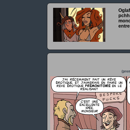
Oglaf
pchhh
monde
entre
(prem