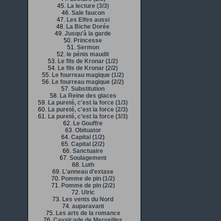
45.
La lecture (3/3)
46.
Sale faucon
47.
Les Elfes aussi
48.
La Biche Dorée
49.
Jusqu'à la garde
50.
Princesse
51.
Sermon
52.
le pénis maudit
53.
Le fils de Kronar (1/2)
54.
Le fils de Kronar (2/2)
55.
Le fourreau magique (1/2)
56.
Le fourreau magique (2/2)
57.
Substitution
58.
La Reine des glaces
59.
La pureté, c'est la force (1/3)
60.
La pureté, c'est la force (2/3)
61.
La pureté, c'est la force (3/3)
62.
Le Gouffre
63.
Obituator
64.
Capital (1/2)
65.
Capital (2/2)
66.
Sanctuaire
67.
Soulagement
68.
Luth
69.
L'anneau d'extase
70.
Pomme de pin (1/2)
71.
Pomme de pin (2/2)
72.
Ulric
73.
Les vents du Nord
74.
auparavant
75.
Les arts de la romance
76.
Cavalcade de Merveilles