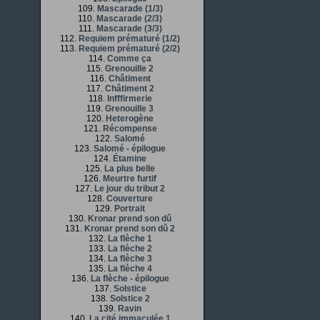
109.
Mascarade (1/3)
110.
Mascarade (2/3)
111.
Mascarade (3/3)
112.
Requiem prématuré (1/2)
113.
Requiem prématuré (2/2)
114.
Comme ça
115.
Grenouille 2
116.
Châtiment
117.
Châtiment 2
118.
Infffirmerie
119.
Grenouille 3
120.
Heterogène
121.
Récompense
122.
Salomé
123.
Salomé - épilogue
124.
Étamine
125.
La plus belle
126.
Meurtre furtif
127.
Le jour du tribut 2
128.
Couverture
129.
Portrait
130.
Kronar prend son dû
131.
Kronar prend son dû 2
132.
La flèche 1
133.
La flèche 2
134.
La flèche 3
135.
La flèche 4
136.
La flèche - épilogue
137.
Solstice
138.
Solstice 2
139.
Ravin
140.
La cité immaculée 1