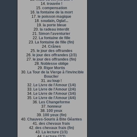
14.
trouvée !
15.
compensation
16.
la fontaine de la mort
17.
le poisson magique
18.
soudain, Oglaf...
19.
la porte bleue
20.
la radeau interdit
21.
Simon l'aventurier
22.
La fontaine de fille
23.
La fontaine de fille (fin)
24.
Crânes
25.
le jour des offrandes
26.
le jour des offrandes (2/3)
27.
le jour des offrandes (fin)
28.
Noblesse oblige
29.
Rigor Mortis
30.
La Tour de la Vierge à l'invincible
Bouclier
31.
au loup !
32.
Le Livre de l'Amour (1/4)
33.
Le Livre de l'Amour (2/4)
34.
Le Livre de l'Amour (3/4)
35.
Le Livre de l'Amour (4/4)
36.
Les Changeforme
37.
honneur
38.
100 yeux
39.
100 yeux (fin)
40.
Chauves-Souris à Bite Géantes
41.
des chevaux frais
42.
des chevaux frais (fin)
43.
La lecture (1/3)
44.
Lecture (2/3)