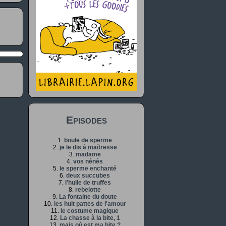
Episodes
1.
boule de sperme
2.
je le dis à maîtresse
3.
madame
4.
vos nénés
5.
le sperme enchanté
6.
deux succubes
7.
l'huile de truffes
8.
rebelotte
9.
La fontaine du doute
10.
les huit pattes de l'amour
11.
le costume magique
12.
La chasse à la bite, 1
13.
mais où est ma bite ?