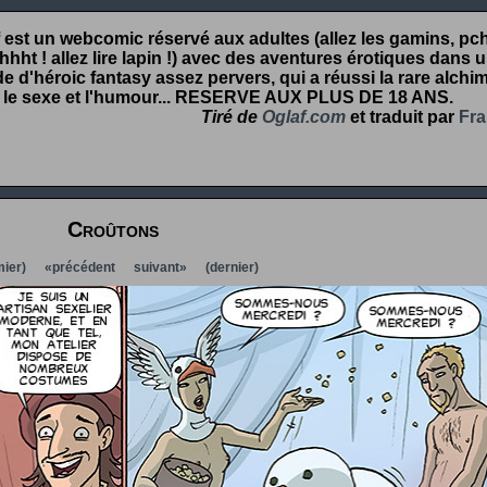
 est un webcomic réservé aux adultes (allez les gamins, pcht
hht ! allez lire lapin !) avec des aventures érotiques dans 
 d'héroic fantasy assez pervers, qui a réussi la rare alchim
 le sexe et l'humour...
RESERVE AUX PLUS DE 18 ANS
.
Tiré de
Oglaf.com
et traduit par
Fra
Croûtons
ier)
«précédent
suivant»
(dernier)